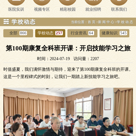
医院实训
视频专区
精彩校园
就业招聘
联系我们
☵ 学校动态
当前位置：
首页
>
新闻中心
>
学校动态
全部
866
学校动态
257
行业资讯
64
健康知识
545
第100期康复全科班开课：开启技能学习之旅
时间：2024-07-19 访问量：2207
时值盛夏，我们满怀激情与期待，迎来了第100期康复全科班的开课。
这是一个里程碑式的时刻，让我们一期踏上新技能学习之旅吧。