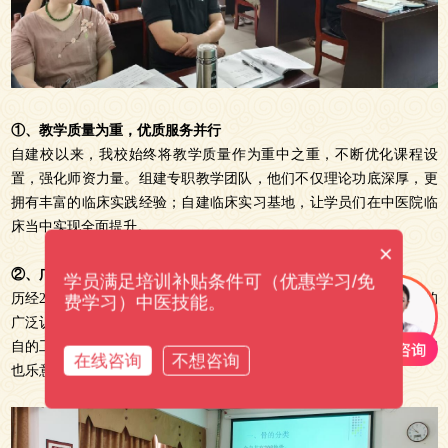
①、教学质量为重，优质服务并行
自建校以来，我校始终将教学质量作为重中之重，不断优化课程设
置，强化师资力量。组建专职教学团队，他们不仅理论功底深厚，更
拥有丰富的临床实践经验；自建临床实习基地，让学员们在中医院临
床当中实现全面提升。
×
②、广受学员和各级部门认可
学员满足培训补贴条件可（优惠学习/免
历经22年的耕耘与积累，我校的
康复全科班
已经取得了历届学员们的
费学习）中医技能。
广泛认可。众多往期学员不仅在临床实践中取得了显著成效，更在各
自的工作岗位内发光发热，成为了推拿理疗领域的佼佼者，由此他们
在线咨询
不想咨询
也乐意自发推荐朋友到校学习。