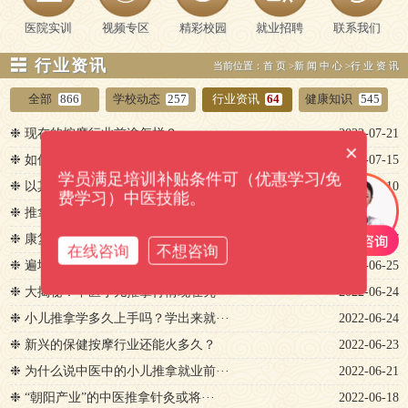
医院实训
视频专区
精彩校园
就业招聘
联系我们
☵ 行业资讯
当前位置：
首页
>
新闻中心
>
行业资讯
全部
866
学校动态
257
行业资讯
64
健康知识
545
❉ 现在的按摩行业前途怎样？
2022-07-21
×
❉ 如何学好推拿理疗？重庆哪里学中···
2022-07-15
学员满足培训补贴条件可（优惠学习/免
❉ 以其实用价值而闻名的正骨手法
2022-07-10
费学习）中医技能。
❉ 推拿保健哪家培训学校好？
2022-06-30
❉ 康复理疗师是做什么？
2022-06-27
在线咨询
不想咨询
❉ 遍地开花的小儿推拿，前景如何？
2022-06-25
❉ 大揭秘！中医小儿推拿行情现在究···
2022-06-24
❉ 小儿推拿学多久上手吗？学出来就···
2022-06-24
❉ 新兴的保健按摩行业还能火多久？
2022-06-23
❉ 为什么说中医中的小儿推拿就业前···
2022-06-21
❉ “朝阳产业”的中医推拿针灸或将···
2022-06-18