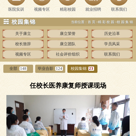
医院实训
视频专区
精彩校园
就业招聘
联系我们
☵ 校园集锦
当前位置：
首页
>
精彩校园
>
校园集锦
关于康立
康立荣誉
历史沿革
校长致辞
康立团队
学员风采
视频专区
社会评价组织
联系我们
全部
148
毕业合影
124
校园集锦
23
任校长医养康复师授课现场