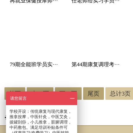
再就业保健按摩师···
任老师给实习学员···
79期全能班学员实···
第44期康复调理考···
首页
上一页
下一页
尾页
总计3页
请您留言
学校开设：传统康复与现代康复，
❉ 报名预约通道
推拿按摩，中医针灸，中医艾灸，
拔罐刮痧，小儿推拿，脏腑调理，
中药敷包。满足培训补贴条件可
（优惠学习/免费学习）中医技能。