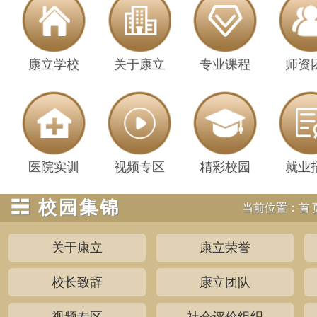
康立学校
关于康立
专业课程
师资
医院实训
视频专区
精彩校园
就业
☵ 校园集锦
当前位置：
首
关于康立
康立荣誉
校长致辞
康立团队