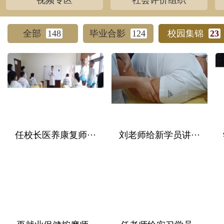
视频专区
社会评价组织
全部
148
毕业合影
124
校园集锦
23
任校长医养康复师···
刘老师给新学员讲···