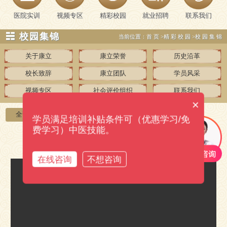
医院实训
视频专区
精彩校园
就业招聘
联系我们
☵ 校园集锦
当前位置：
首页
>
精彩校园
>
校园集锦
关于康立
康立荣誉
历史沿革
校长致辞
康立团队
学员风采
视频专区
社会评价组织
联系我们
×
全部
148
毕业合影
124
校园集锦
23
学员满足培训补贴条件可（优惠学习/免
费学习）中医技能。
任老师给实习学员讲实践操作
在线咨询
不想咨询